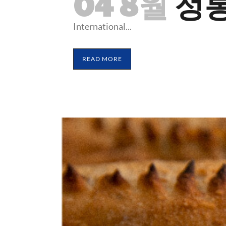
04 8월
정
International...
READ MORE