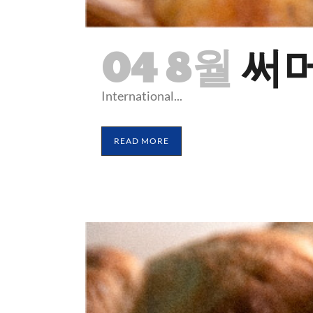
04 8월
써머
International...
READ MORE