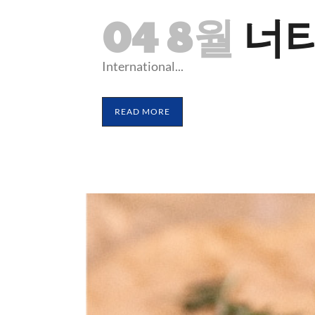
04 8월
너티
International...
READ MORE