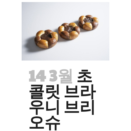
14 3월
초
콜릿 브라
우니 브리
오슈