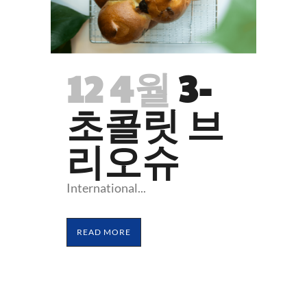
12 4월
3-
초콜릿 브
리오슈
International...
READ MORE