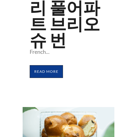
리 풀어파
트 브리오
슈 번
French...
READ MORE