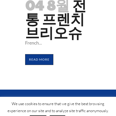
04 8월
전
통 프렌치
브리오슈
French...
READ MORE
© Saf-instant
2025 •
법적 공지
•
연락처
®
We use cookies to ensure that we give the best browsing
experience on our site and to analyze site traffic anonymously.