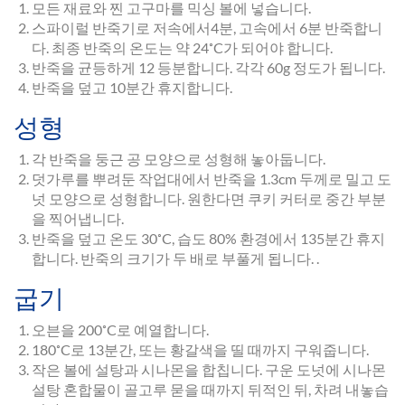
모든 재료와 찐 고구마를 믹싱 볼에 넣습니다.
스파이럴 반죽기로 저속에서4분, 고속에서 6분 반죽합니
다. 최종 반죽의 온도는 약 24˚C가 되어야 합니다.
반죽을 균등하게 12 등분합니다. 각각 60g 정도가 됩니다.
반죽을 덮고 10분간 휴지합니다.
성형
각 반죽을 둥근 공 모양으로 성형해 놓아둡니다.
덧가루를 뿌려둔 작업대에서 반죽을 1.3cm 두께로 밀고 도
넛 모양으로 성형합니다. 원한다면 쿠키 커터로 중간 부분
을 찍어냅니다.
반죽을 덮고 온도 30˚C, 습도 80% 환경에서 135분간 휴지
합니다. 반죽의 크기가 두 배로 부풀게 됩니다. .
굽기
오븐을 200˚C로 예열합니다.
180˚C로 13분간, 또는 황갈색을 띨 때까지 구워줍니다.
작은 볼에 설탕과 시나몬을 합칩니다. 구운 도넛에 시나몬
설탕 혼합물이 골고루 묻을 때까지 뒤적인 뒤, 차려 내놓습