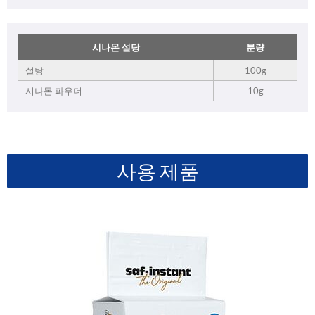
시나몬 설탕
분량
설탕
100g
시나몬 파우더
10g
사용 제품