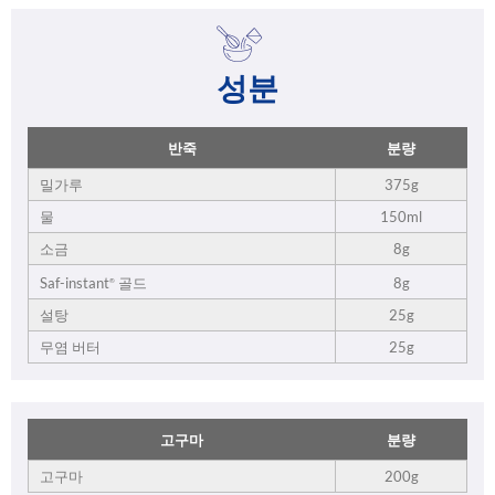
성분
반죽
분량
밀가루
375g
물
150ml
소금
8g
8g
Saf-instant
골드
®
설탕
25g
무염 버터
25g
고구마
분량
고구마
200g