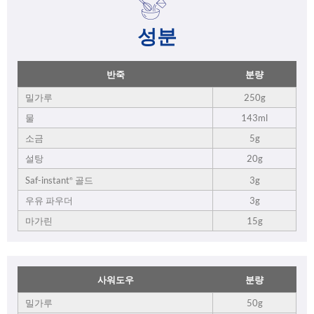
성분
반죽
분량
밀가루
250g
물
143ml
소금
5g
설탕
20g
3g
Saf-instant
골드
®
우유 파우더
3g
마가린
15g
사워도우
분량
밀가루
50g