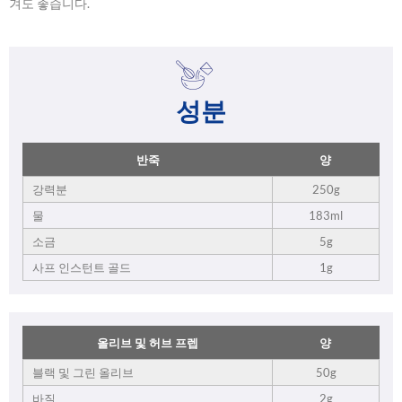
겨도 좋습니다.
성분
반죽
양
강력분
250g
물
183ml
소금
5g
사프 인스턴트 골드
1g
올리브 및 허브 프렙
양
블랙 및 그린 올리브
50g
바질
2g