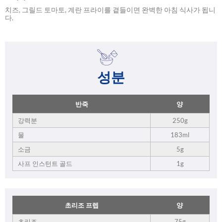
치즈, 그릴드 토마토, 계란 프라이를 곁들이면 완벽한 아침 식사가 됩니
다.
성분
반죽
양
강력분
250g
물
183ml
소금
5g
사프 인스턴트 골드
1g
초리조 프렙
양
초리조
75g