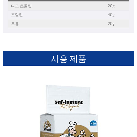
다크 초콜릿
20g
프랄린
40g
우유
20g
사용 제품