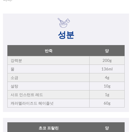
성분
반죽
양
강력분
200g
물
136ml
소금
4g
설탕
10g
사프 인스턴트 레드
1g
캐러멜라이즈드 헤이즐넛
60g
초코 프랄린
양