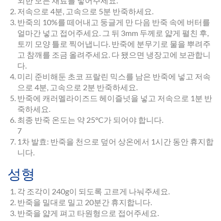
외한 모든 재료를 넣어주세요.
저속으로 4분, 고속으로 5분 반죽하세요.
반죽의 10%를 떼어내고 둥글게 만 다음 반죽 속에 버터를
얼마간 넣고 접어주세요. 그 뒤 3mm 두께로 얇게 펼친 후,
토끼 모양 틀로 찍어냅니다. 반죽에 분무기로 물을 뿌려주
고 참깨를 조금 올려주세요. 다 됐으면 냉장고에 보관합니
다.
미리 준비해둔 초코 프랄린 믹스를 남은 반죽에 넣고 저속
으로 4분, 고속으로 2분 반죽하세요.
반죽에 캐러멜라이즈드 헤이즐넛을 넣고 저속으로 1분 반
죽하세요.
최종 반죽 온도는 약 25°C가 되어야 합니다.
7
1차 발효: 반죽을 천으로 덮어 상온에서 1시간 동안 휴지합
니다.
성형
각 조각이 240g이 되도록 고르게 나눠주세요.
반죽을 밀대로 밀고 20분간 휴지합니다.
반죽을 얇게 펴고 타원형으로 접어주세요.