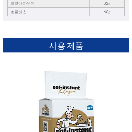
코코아 파우더
32g
초콜릿 칩
60g
사용 제품