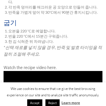
다.
각 반죽 덩어리를 매끄러운 공 모양으로 만들어 줍니다.
반죽을 가볍게 덮어 약 30˚C에서 90분간 휴지시킵니다.
굽기
오븐을 220 ˚C로 예열합니다.
번을 220 ˚C에서 15분간 구워줍니다.
한 김 식혀준 뒤 차려냅니다.
*
선택
재료를
넣지
않을
경우
,
반죽
및
발효
타이밍을
적
절히
조절해
주세요
.
Watch the recipe video here.
We use cookies to ensure that we give the best browsing
experience on our site and to analyze site traffic anonymously.
Learn more
Accept
Reject