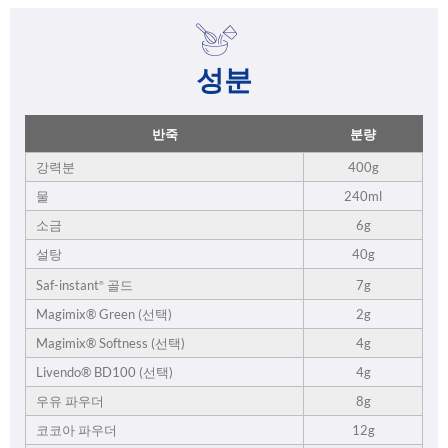
성분
반죽
분량
강력분
400g
물
240ml
소금
6g
설탕
40g
7g
Saf-instant
골드
®
Magimix® Green (선택)
2g
Magimix® Softness (선택)
4g
Livendo® BD100 (선택)
4g
우유 파우더
8g
코코아 파우더
12g