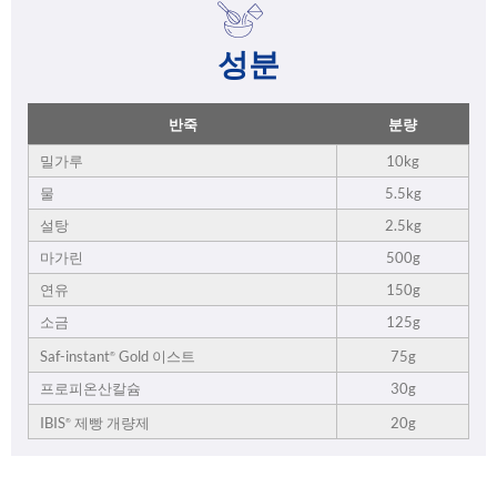
성분
반죽
분량
밀가루
10kg
물
5.5kg
설탕
2.5kg
마가린
500g
연유
150g
소금
125g
75g
Saf-instant
Gold 이스트
®
프로피온산칼슘
30g
20g
IBIS
제빵 개량제
®