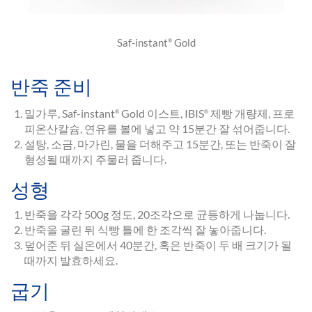
Saf-instant
Gold
®
반죽 준비
밀가루, Saf-instant
Gold 이스트, IBIS
제빵 개량제, 프로
®
®
피온산칼슘, 연유를 볼에 넣고 약 15분간 잘 섞어줍니다.
설탕, 소금, 마가린, 물을 더해주고 15분간, 또는 반죽이 잘
형성될 때까지 주물러 줍니다.
성형
반죽을 각각 500g 정도, 20조각으로 균등하게 나눕니다.
반죽을 굴린 뒤 식빵 틀에 한 조각씩 잘 놓아줍니다.
덮어준 뒤 실온에서 40분간, 혹은 반죽이 두 배 크기가 될
때까지 발효하세요.
굽기