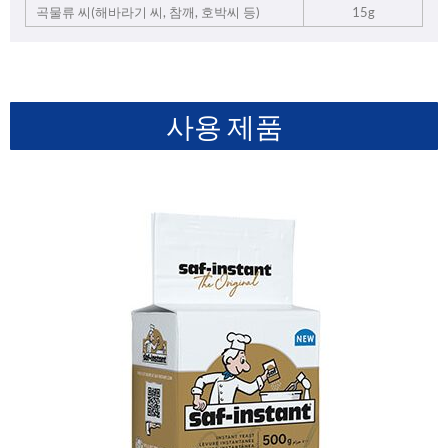
곡물류 씨(해바라기 씨, 참깨, 호박씨 등)
15g
사용 제품