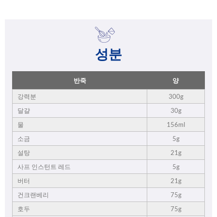
성분
반죽
양
강력분
300g
달걀
30g
물
156ml
소금
5g
설탕
21g
사프 인스턴트 레드
5g
버터
21g
건크랜베리
75g
호두
75g