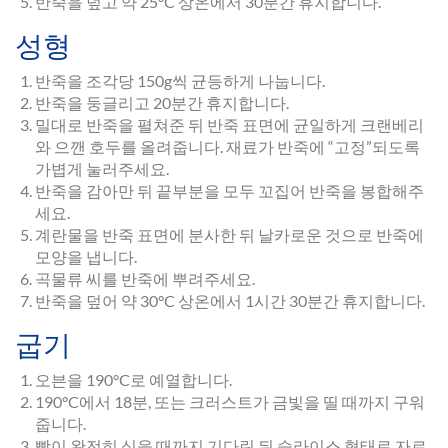
반죽을 덮고 약 25°C 상온에서 30분간 휴지합니다.
성형
반죽을 조각당 150g씩 균등하게 나눕니다.
반죽을 둥글리고 20분간 휴지합니다.
밀대로 반죽을 펼쳐준 뒤 반죽 표면에 균일하게 크랜베리
와 으깬 호두를 올려줍니다. 재료가 반죽에 “고정”되도록
가볍게 눌러주세요.
반죽을 감아만 뒤 끝부분을 모두 꼬집어 반죽을 봉합해주
세요.
계란물을 반죽 표면에 분사한 뒤 날카로운 것으로 반죽에
모양을 냅니다.
곡물류 씨를 반죽에 뿌려주세요.
반죽을 덮어 약 30°C 상온에서 1시간 30분간 휴지합니다.
굽기
오븐을 190°C로 예열합니다.
190°C에서 18분, 또는 크러스트가 금빛을 띨 때까지 구워
줍니다.
빵이 완전히 식을 때까지 기다린 뒤 슬라이스 형태로 자르