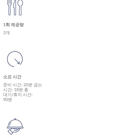
1회 제공량
3개
소요 시간
준비 시간: 20분 굽는
시간: 18분 총
대기/휴지 시간:
90분