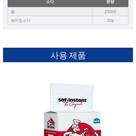
소다
분량
물
250ml
베이킹소다
10g
사용 제품