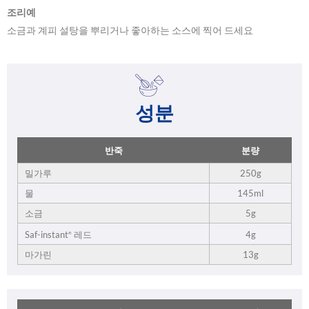
조리예
소금과 계피 설탕을 뿌리거나 좋아하는 소스에 찍어 드세요
성분
반죽
분량
밀가루
250g
물
145ml
소금
5g
4g
Saf-instant
레드
®
마가린
13g