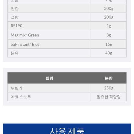
전란
300g
설탕
200g
RS190
1g
3g
Magimix
Green
®
15g
Saf-instant
Blue
®
분유
40g
필링
분량
누텔라
250g
데코 스노우
필요한 적당량
사용 제품