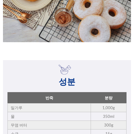
성분
반죽
분량
밀가루
1,000g
물
350ml
무염 버터
300g
소금
15g