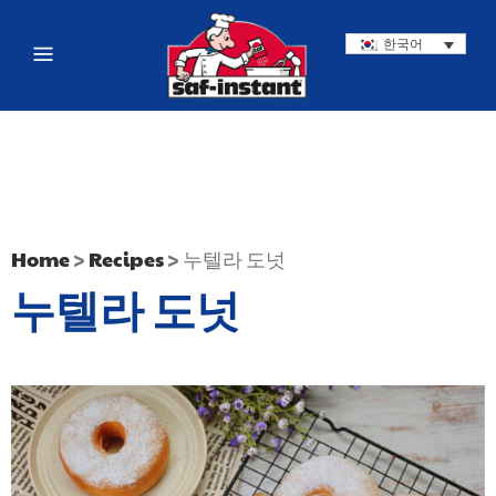
한국어
Home
>
Recipes
>
누텔라 도넛
누텔라 도넛