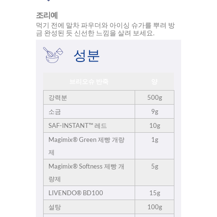
조리예
먹기 전에 말차 파우더와 아이싱 슈가를 뿌려 방
금 완성된 듯 신선한 느낌을 살려 보세요.
성분
브리오슈 반죽
양
강력분
500g
소금
9g
SAF-INSTANT™ 레드
10g
Magimix® Green 제빵 개량
1g
제
Magimix® Softness 제빵 개
5g
량제
LIVENDO® BD100
15g
설탕
100g