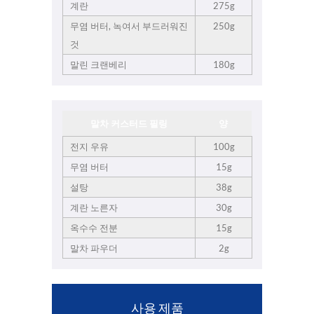
계란
275g
무염 버터, 녹여서 부드러워진
250g
것
말린 크랜베리
180g
말차 커스터드 필링
양
전지 우유
100g
무염 버터
15g
설탕
38g
계란 노른자
30g
옥수수 전분
15g
말차 파우더
2g
사용 제품