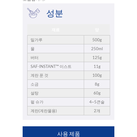
성분
재료
양
밀가루
500g
물
250ml
버터
125g
SAF-INSTANT™ 이스트
11g
계란 푼 것
100g
소금
8g
설탕
60g
펄 슈가
4~5큰술
계란(계란물용)
2개
사용 제품