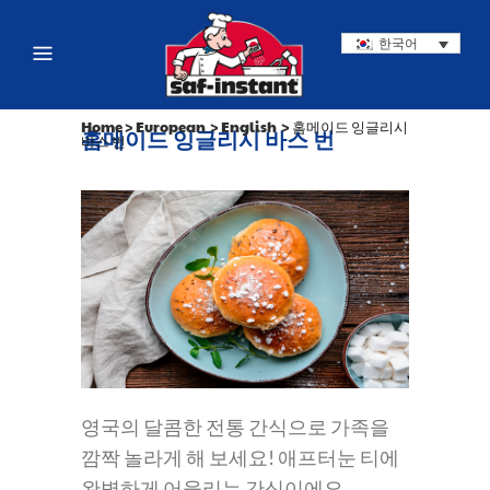
한국어
Home
>
European
>
English
>
홈메이드 잉글리시
홈메이드 잉글리시 바스 번
바스 번
영국의 달콤한 전통 간식으로 가족을
깜짝 놀라게 해 보세요! 애프터눈 티에
완벽하게 어울리는 간식이에요.