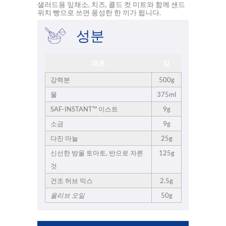
샐러드용 잎채소, 치즈, 콜드 컷 미트와 함께 샌드
위치 빵으로 쓰면 풍성한 한 끼가 됩니다.
성분
재료
양
강력분
500g
물
375ml
SAF-INSTANT™ 이스트
9g
소금
9g
다진 마늘
25g
신선한 방울 토마토, 반으로 자른
125g
것
건조 허브 믹스
2.5g
올리브
오일
50g