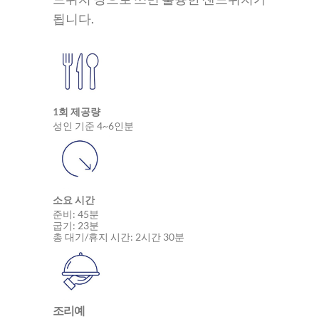
됩니다.
1회 제공량
성인 기준 4~6인분
소요 시간
준비: 45분
굽기: 23분
총 대기/휴지 시간: 2시간 30분
조리예