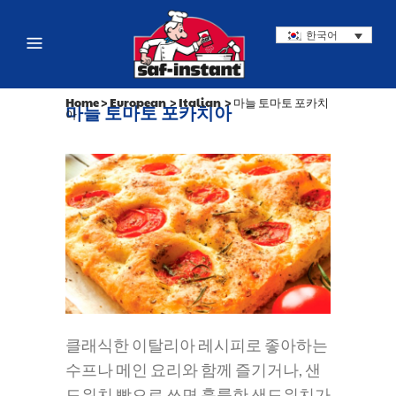
한국어
Home
>
European
>
Italian
>
마늘 토마토 포카치
마늘 토마토 포카치아
아
클래식한 이탈리아 레시피로 좋아하는
수프나 메인 요리와 함께 즐기거나, 샌
드위치 빵으로 쓰면 훌륭한 샌드위치가